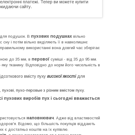
 електронні платежі. Тепер ви можете купити
окидаючи сайту.
пухових подушках
 для подушок. В
вільно
 сну і потім вільно виділяють її в навколишнє
правильному використанні вона довгий час зберігає
перової
иною до 35 мм, в
суміші - від 35 до 95 мм.
-яку тканину. Відповідно до норм його чисельність в
ідсоткового вмісту пуху
високої якості
для
 пухові, пухо-перовые з різним вмістом пуху.
 пухових виробів пух і сьогодні вважається
наповнювач
користовується
. Адже від властивостей
здоров'я. Відомо, що більшість покупців віддають
х є достатньо коштів на їх купівлю.
ахів