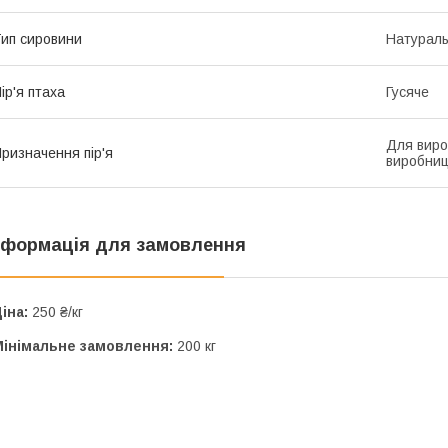
ип сировини
Натурал
ір'я птаха
Гусяче
Для виро
ризначення пір'я
виробниц
нформація для замовлення
іна:
250 ₴/кг
Мінімальне замовлення:
200 кг