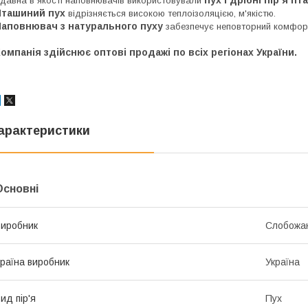
давна в якості наповнювачів використовували
Пташиний пух
відрізняється високою теплоізоляцією, м'якістю.
Наповнювач з натурального пуху
забезпечує неповторний комфорт 
омпанія здійснює оптові продажі по всіх регіонах України.
арактеристики
Основні
иробник
Слобожанс
раїна виробник
Україна
ид пір'я
Пух