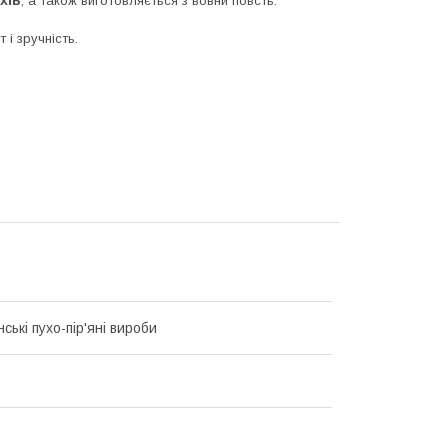
, а також виготовляється з вовни повсть.
і зручність.
ькі пухо-пір'яні вироби