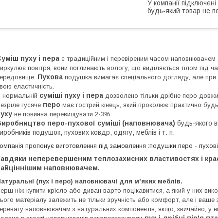
У компанії підключені
будь-який товар не п
уміш пуху і пера
є традиційним і перевіреним часом наповнювачем
иркулює повітря, вони поглинають вологу, що виділяється тілом під час
Пухова
ередовище.
подушка вимагає спеціального догляду, але при 
вою еластичність.
суміші пуху і пера
 нормальній
дозволено тільки дрібне перо довж
перо
езріле гусяче
має гострий кінець, який проколює практично будь
пуху
не повинна перевищувати 2-3%.
Виробництво перо-пухової суміші (наповнювача)
будь-якого в
иробників подушок, пухових ковдр, одягу, меблів і т. п.
омпанія пропонує виготовлення під замовлення :подушки перо - пухові,
авдяки неперевершеним теплозахисних властивостях і красі
найціннішим наповнювачем.
атуральні (пух і перо) наповнювачі для м'яких меблів.
ерш ніж купити крісло або диван варто поцікавитися, а який у них ви
ього матеріалу залежить не тільки зручність або комфорт, але і ваше 
еревагу наповнювачам з натуральних компонентів, якщо, звичайно, у ни
пух і дрібні пір'я пт