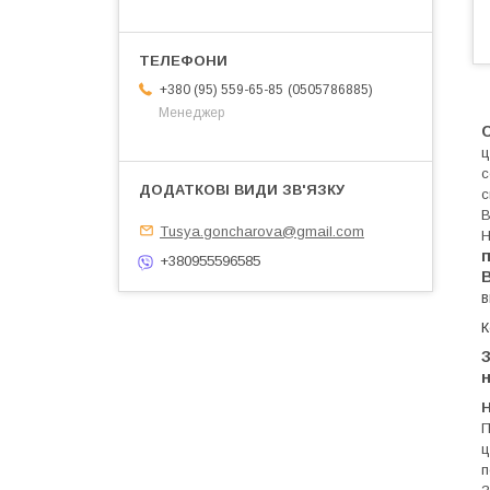
0505786885
+380 (95) 559-65-85
Менеджер
С
ц
с
с
В
Tusya.goncharova@gmail.com
Н
+380955596585
в
К
З
Н
П
ц
п