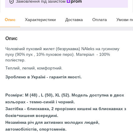
Замовлення під захистом
Опис
Характеристики
Доставка
Оплата
Умови п
Опис
Чоловічий пуховий жилет (безрукавка) NAleks на гусиному
пуху (90% пух , 10% пуховое перо). Матеріал - 100%
поліестер.
Теплий, легкий, комфортний.
Зроблено в Україні - гарантія якості.
Розміри: М (48) , L (50), XL (52). Модель доступна в двох
кольорах - темно-синій і чорний.
Застібка - блискавка, 2 прорізних кишені на блискавках з
боків+кишеня всередині.
Незамінна річ для активних молодих людей,
автомобілістів, спортсменів.