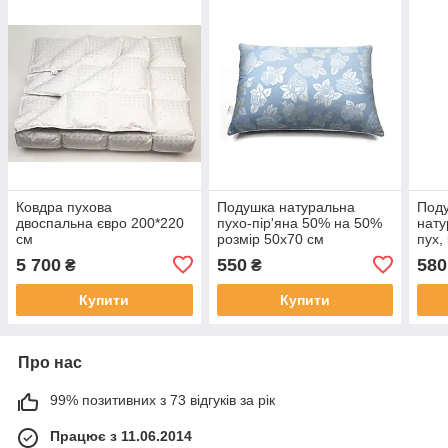
Ковдра пухова
Подушка натуральна
Поду
двоспальна євро 200*220
пухо-пір'яна 50% на 50%
нату
см
розмір 50х70 см
пух,
5 700
550
580
₴
₴
Купити
Купити
Про нас
99% позитивних з 73 відгуків за рік
Працює з 11.06.2014