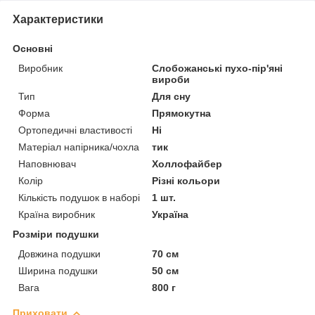
Характеристики
Основні
Виробник
Слобожанські пухо-пір'яні
вироби
Тип
Для сну
Форма
Прямокутна
Ортопедичні властивості
Ні
Матеріал напірника/чохла
тик
Наповнювач
Холлофайбер
Колір
Різні кольори
Кількість подушок в наборі
1 шт.
Країна виробник
Україна
Розміри подушки
Довжина подушки
70 см
Ширина подушки
50 см
Вага
800 г
Приховати