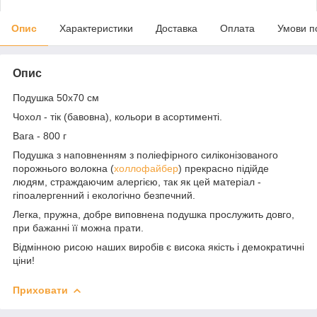
Опис
Характеристики
Доставка
Оплата
Умови п
Опис
Подушка 50х70 см
Чохол - тік (бавовна), кольори в асортименті.
Вага - 800 г
Подушка з наповненням з поліефірного силіконізованого
порожнього волокна (
холлофайбер
) прекрасно підійде
людям, страждаючим алергією, так як цей матеріал -
гіпоалергенний і екологічно безпечний.
Легка, пружна, добре виповнена подушка прослужить довго,
при бажанні її можна прати.
Відмінною рисою наших виробів є висока якість і демократичні
ціни!
Приховати